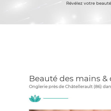
Recopier le code ci-contre
Révélez votre beauté

Rafraîchir le captcha

En cochant cette case, vous consentez à recevoir nos propositions c
à l'adresse email indiqué ci-dessus. Vous pouvez vous désinscrire à 
en utilisant
le formulaire de désinscription
.
INSCRIPTION
Beauté des mains & 
Onglerie près de Châtellerault (86) dan