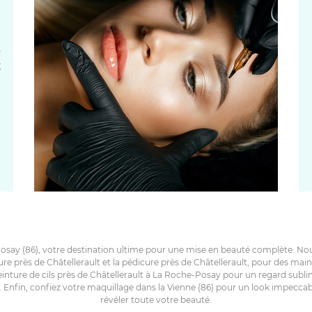
s
t
osay (86), votre destination ultime pour une mise en beauté complète. 
re près de Châtellerault et la pédicure près de Châtellerault, pour des m
einture de cils près de Châtellerault à La Roche-Posay pour un regard subl
. Enfin, confiez votre maquillage dans la Vienne (86) pour un look impeccab
révéler toute votre beauté.