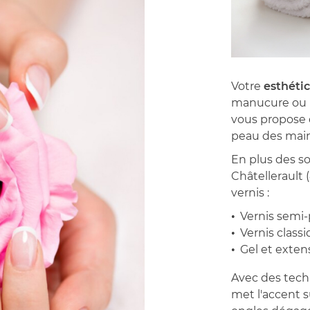
Votre
esthéti
manucure ou u
vous propose d
peau des main
En plus des so
Châtellerault 
vernis :
Vernis semi
Vernis class
Gel et exten
Avec des tech
met l'accent s