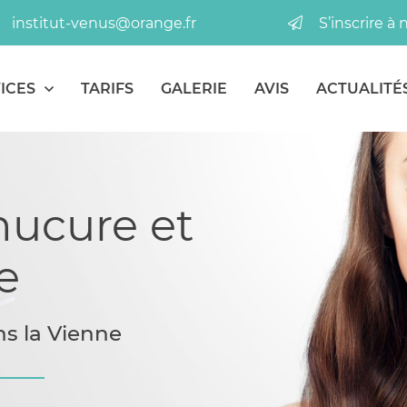
S’inscrire à
ICES
TARIFS
GALERIE
AVIS
ACTUALITÉ
nucure et
e
ns la Vienne