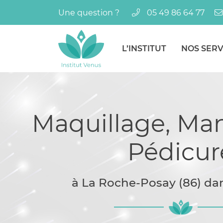
Une question ?
05 49 86 64 77
9 Rue Bourbon,
86270 La Roche-Posay
05 49 86 64 77
L’INSTITUT
NOS SERV
Maquillage, Ma
Pédicur
à La Roche-Posay (86) da
Adresse email de réception
