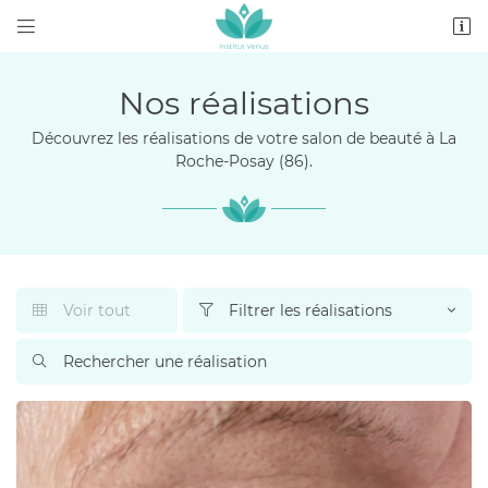


9 Rue Bourbon,
86270 La Roche-Posay
05 49 86 64 77
Nos réalisations
Découvrez les réalisations de votre salon de beauté à La
Roche-Posay (86).
Voir tout
Filtrer les réalisations


Adresse email de réception


Recopier le code ci-contre

Rafraîchir le captcha
