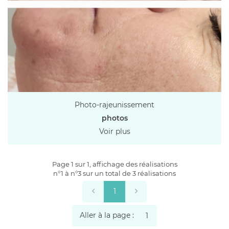
AVIS
INSCRIPTION NEW
ACTUALITÉS
Prendre Rendez
CONTACT
RÉSERVER EN L
Photo-rajeunissement
photos
Voir plus
Page 1 sur 1,
affichage des réalisations
n°1 à n°3 sur un total de 3
réalisations
1
Aller à la page :